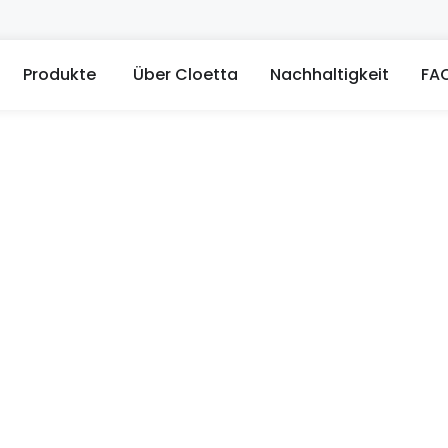
ffne Marken
Öffne Produkte
Produkte
Über Cloetta
Nachhaltigkeit
FA