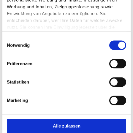
personalisierte Werbung und Inhalte, Messungen von
Werbung und Inhalten, Zielgruppenforschung sowie
Entwicklung von Angeboten zu ermöglichen. Sie
entscheiden darüber, wer Ihre Daten für welche Zwecke
nutzt. Sie können Ihre Einwilligung jederzeit über die
Cookie-Erklärung oder durch Klicken auf das Privacy
Einwilligungsauswahl
Trigger Symbol ändern oder widerrufen
Notwendig
Wenn Sie es erlauben, würden wir auch gerne:
Informationen über Ihre geografische Lage
Präferenzen
erfassen, welche bis auf einige Meter genau sein
können
Statistiken
Ihr Gerät durch aktives Scannen nach
bestimmten Merkmalen (Fingerprinting) identifizieren
Erfahren Sie mehr darüber, wie Ihre persönlichen Daten
Marketing
verarbeitet werden, und legen Sie Ihre Präferenzen im
Abschnitt Einzelheiten
fest.
Wir verwenden Cookies, um Inhalte und Anzeigen zu
Alle zulassen
personalisieren, Funktionen für soziale Medien anbieten