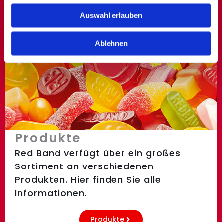
zu können und die Zugriffe auf unsere Website zu
Auswahl erlauben
analysieren. Außerdem geben wir Informationen zu Ihrer
Verwendung unserer Website an unsere Partner für
Ablehnen
soziale Medien, Werbung und Analysen weiter. Unsere
Partner führen diese Informationen möglicherweise mit
weiteren Daten zusammen, die Sie ihnen bereitgestellt
haben oder die sie im Rahmen Ihrer Nutzung der Dienste
gesammelt haben.
Produkte
Red Band verfügt über ein großes
Sortiment an verschiedenen
Produkten. Hier finden Sie alle
Informationen.
Produkte