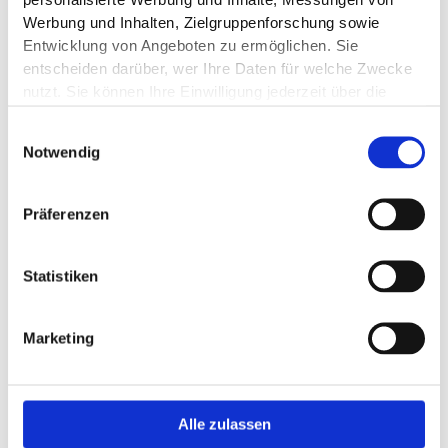
personalisierte Werbung und Inhalte, Messungen von
Werbung und Inhalten, Zielgruppenforschung sowie
Entwicklung von Angeboten zu ermöglichen. Sie
entscheiden darüber, wer Ihre Daten für welche Zwecke
nutzt. Sie können Ihre Einwilligung jederzeit über die
Cookie-Erklärung oder durch Klicken auf das Privacy
Einwilligungsauswahl
Trigger Symbol ändern oder widerrufen
Notwendig
Wenn Sie es erlauben, würden wir auch gerne:
Informationen über Ihre geografische Lage
Präferenzen
erfassen, welche bis auf einige Meter genau sein
können
Statistiken
Ihr Gerät durch aktives Scannen nach
bestimmten Merkmalen (Fingerprinting) identifizieren
Erfahren Sie mehr darüber, wie Ihre persönlichen Daten
Marketing
verarbeitet werden, und legen Sie Ihre Präferenzen im
Abschnitt Einzelheiten
fest.
Wir verwenden Cookies, um Inhalte und Anzeigen zu
Alle zulassen
personalisieren, Funktionen für soziale Medien anbieten