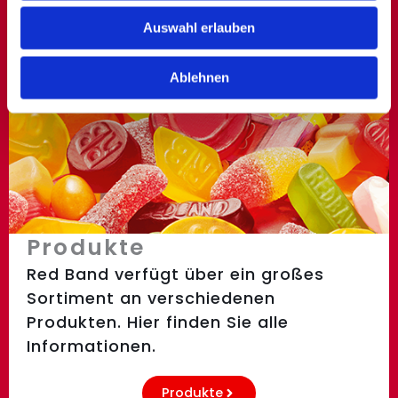
zu können und die Zugriffe auf unsere Website zu
Auswahl erlauben
analysieren. Außerdem geben wir Informationen zu Ihrer
Verwendung unserer Website an unsere Partner für
Ablehnen
soziale Medien, Werbung und Analysen weiter. Unsere
Partner führen diese Informationen möglicherweise mit
weiteren Daten zusammen, die Sie ihnen bereitgestellt
haben oder die sie im Rahmen Ihrer Nutzung der Dienste
gesammelt haben.
Produkte
Red Band verfügt über ein großes
Sortiment an verschiedenen
Produkten. Hier finden Sie alle
Informationen.
Produkte