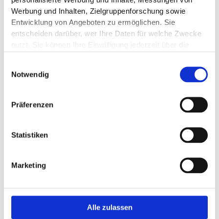
personalisierte Werbung und Inhalte, Messungen von
Werbung und Inhalten, Zielgruppenforschung sowie
Entwicklung von Angeboten zu ermöglichen. Sie
entscheiden darüber, wer Ihre Daten für welche Zwecke
nutzt. Sie können Ihre Einwilligung jederzeit über die
Cookie-Erklärung oder durch Klicken auf das Privacy
Einwilligungsauswahl
Trigger Symbol ändern oder widerrufen
Notwendig
Wenn Sie es erlauben, würden wir auch gerne:
Informationen über Ihre geografische Lage
Präferenzen
erfassen, welche bis auf einige Meter genau sein
können
Statistiken
Ihr Gerät durch aktives Scannen nach
bestimmten Merkmalen (Fingerprinting) identifizieren
Erfahren Sie mehr darüber, wie Ihre persönlichen Daten
Marketing
verarbeitet werden, und legen Sie Ihre Präferenzen im
Abschnitt Einzelheiten
fest.
Wir verwenden Cookies, um Inhalte und Anzeigen zu
Alle zulassen
personalisieren, Funktionen für soziale Medien anbieten