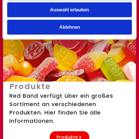
zu können und die Zugriffe auf unsere Website zu
Auswahl erlauben
analysieren. Außerdem geben wir Informationen zu Ihrer
Verwendung unserer Website an unsere Partner für
Ablehnen
soziale Medien, Werbung und Analysen weiter. Unsere
Partner führen diese Informationen möglicherweise mit
weiteren Daten zusammen, die Sie ihnen bereitgestellt
haben oder die sie im Rahmen Ihrer Nutzung der Dienste
gesammelt haben.
Produkte
Red Band verfügt über ein großes
Sortiment an verschiedenen
Produkten. Hier finden Sie alle
Informationen.
Produkte